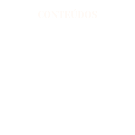
CONTEÚDOS
Fique por dentro das novidades da Rima e do mundo
da aviação.