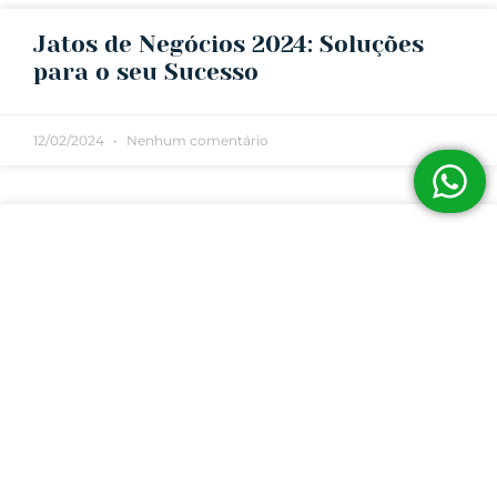
Jatos de Negócios 2024: Soluções
para o seu Sucesso
12/02/2024
Nenhum comentário
Jatos de Luxo no Brasil em 2024:
Conheça as Novidades
11/02/2024
Nenhum comentário
1
2
3
4
5
SERVIÇOS
Siga
nossas