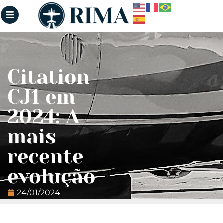
Citation
CJ1 em
2024: A
mais
recente
evolução
24/01/2024