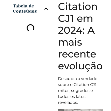
Citation
Tabela de
Conteúdos
CJ1 em
2024: A
mais
recente
evolução
Descubra a verdade
sobre o Citation CJ1:
mitos, segredos e
todos os fatos
revelados.