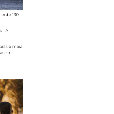
mente 130
ia. A
horas e meia
recho