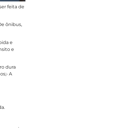
er feita de
De ônibus,
pida e
nsito e
ro dura
os;• A
da.