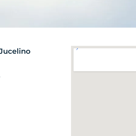
Jucelino
r