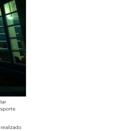
iar
nsporte
 realizado