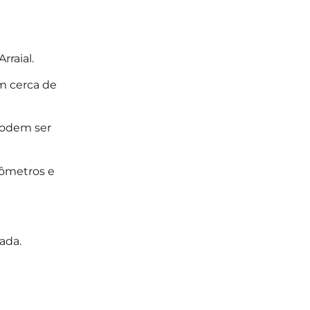
raial.
m cerca de
 podem ser
lômetros e
ada.