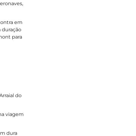
aeronaves,
ncontra em
a duração
mont para
Arraial do
uma viagem
gem dura