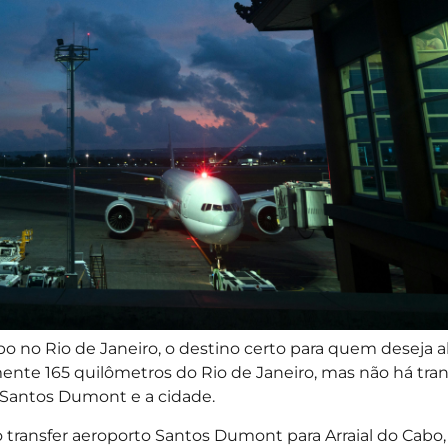
o no Rio de Janeiro, o destino certo para quem deseja al
omente 165 quilômetros do Rio de Janeiro, mas não há tra
o Santos Dumont e a cidade.
 transfer aeroporto Santos Dumont para Arraial do Cabo,