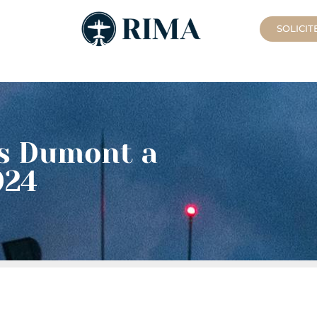
SOLICI
os Dumont a
024