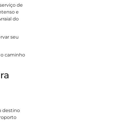
serviço de
ntenso e
rraial do
ervar seu
a o caminho
ra
o destino
eroporto