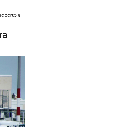
eroporto e
ra